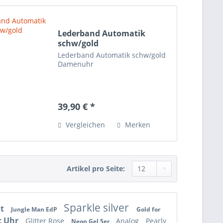
Lederband Automatik
schw/gold
Lederband Automatik schw/gold
Damenuhr
39,90 € *
Vergleichen
Merken
Artikel pro Seite:
Sparkle silver
ot
Jungle Man EdP
Gold for
c Uhr
Glitter Rose
Analog
Pearly
Neon Gel 5er