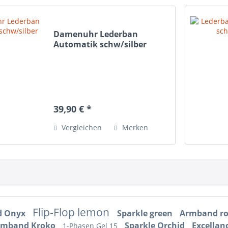
Damenuhr Lederban
Automatik schw/silber
39,90 € *
Vergleichen
Merken
Flip-Flop lemon
d Onyx
Sparkle green
Armband r
rmband Kroko
Sparkle Orchid
Excellan
1-Phasen Gel 15