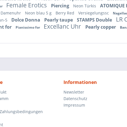
Female Erotics
Piercing
ATOMIQUE 
Neon Türkis
ur
Damenuhr
Neon blau 5 g
Berry Red
Versiegelungssc
Nagella
LR 
Dolce Donna
Pearly taupe
STAMPS Double
aun-5
Excellanc Uhr
ht for
Pearly copper
Pianissimo for
Ban
ce
Informationen
dukt
Newsletter
ramm
Datenschutz
Impressum
 Zahlungsbedingungen
ht