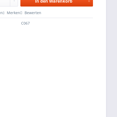
In den
Warenkorb
en
Merken
Bewerten
C067