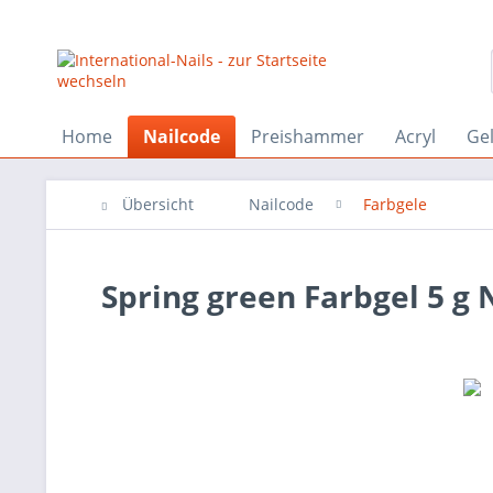
Home
Nailcode
Preishammer
Acryl
Ge
Übersicht
Nailcode
Farbgele
Spring green Farbgel 5 g 