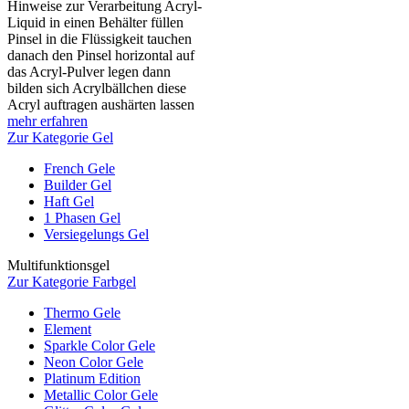
Hinweise zur Verarbeitung Acryl-
Liquid in einen Behälter füllen
Pinsel in die Flüssigkeit tauchen
danach den Pinsel horizontal auf
das Acryl-Pulver legen dann
bilden sich Acrylbällchen diese
Acryl auftragen aushärten lassen
mehr erfahren
Zur Kategorie Gel
French Gele
Builder Gel
Haft Gel
1 Phasen Gel
Versiegelungs Gel
Multifunktionsgel
Zur Kategorie Farbgel
Thermo Gele
Element
Sparkle Color Gele
Neon Color Gele
Platinum Edition
Metallic Color Gele