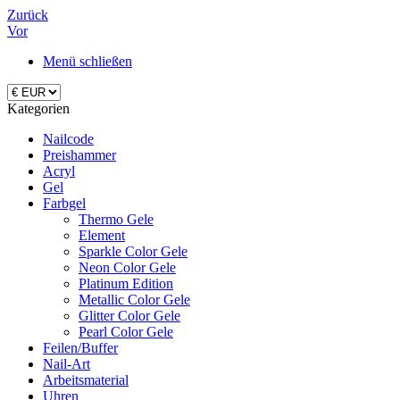
Zurück
Vor
Menü schließen
Kategorien
Nailcode
Preishammer
Acryl
Gel
Farbgel
Thermo Gele
Element
Sparkle Color Gele
Neon Color Gele
Platinum Edition
Metallic Color Gele
Glitter Color Gele
Pearl Color Gele
Feilen/Buffer
Nail-Art
Arbeitsmaterial
Uhren