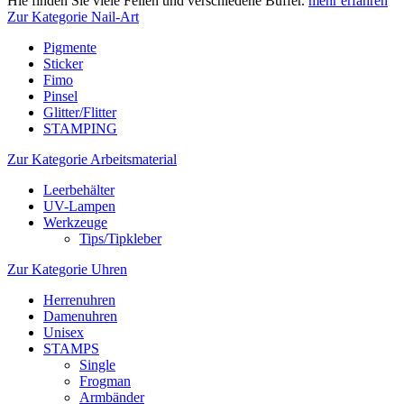
Hie finden Sie viele Feilen und verschiedene Buffer.
mehr erfahren
Zur Kategorie Nail-Art
Pigmente
Sticker
Fimo
Pinsel
Glitter/Flitter
STAMPING
Zur Kategorie Arbeitsmaterial
Leerbehälter
UV-Lampen
Werkzeuge
Tips/Tipkleber
Zur Kategorie Uhren
Herrenuhren
Damenuhren
Unisex
STAMPS
Single
Frogman
Armbänder