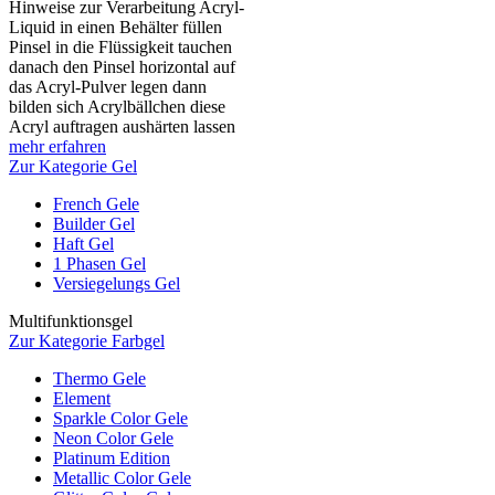
Hinweise zur Verarbeitung Acryl-
Liquid in einen Behälter füllen
Pinsel in die Flüssigkeit tauchen
danach den Pinsel horizontal auf
das Acryl-Pulver legen dann
bilden sich Acrylbällchen diese
Acryl auftragen aushärten lassen
mehr erfahren
Zur Kategorie Gel
French Gele
Builder Gel
Haft Gel
1 Phasen Gel
Versiegelungs Gel
Multifunktionsgel
Zur Kategorie Farbgel
Thermo Gele
Element
Sparkle Color Gele
Neon Color Gele
Platinum Edition
Metallic Color Gele