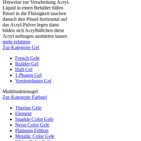
Hinweise zur Verarbeitung Acryl-
Liquid in einen Behälter füllen
Pinsel in die Flüssigkeit tauchen
danach den Pinsel horizontal auf
das Acryl-Pulver legen dann
bilden sich Acrylbällchen diese
Acryl auftragen aushärten lassen
mehr erfahren
Zur Kategorie Gel
French Gele
Builder Gel
Haft Gel
1 Phasen Gel
Versiegelungs Gel
Multifunktionsgel
Zur Kategorie Farbgel
Thermo Gele
Element
Sparkle Color Gele
Neon Color Gele
Platinum Edition
Metallic Color Gele