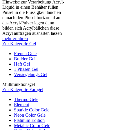
Hinweise zur Verarbeitung Acryl-
Liquid in einen Behälter füllen
Pinsel in die Flüssigkeit tauchen
danach den Pinsel horizontal auf
das Acryl-Pulver legen dann
bilden sich Acrylbällchen diese
Acryl auftragen aushärten lassen
mehr erfahren
Zur Kategorie Gel
French Gele
Builder Gel
Haft Gel
1 Phasen Gel
Versiegelungs Gel
Multifunktionsgel
Zur Kategorie Farbgel
Thermo Gele
Element
Sparkle Color Gele
Neon Color Gele
Platinum Edition
Metallic Color Gele