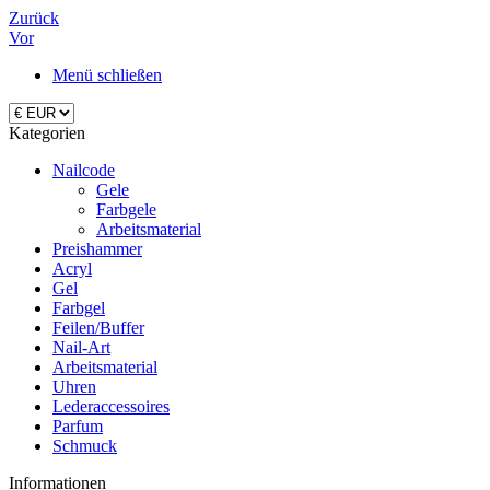
Zurück
Vor
Menü schließen
Kategorien
Nailcode
Gele
Farbgele
Arbeitsmaterial
Preishammer
Acryl
Gel
Farbgel
Feilen/Buffer
Nail-Art
Arbeitsmaterial
Uhren
Lederaccessoires
Parfum
Schmuck
Informationen