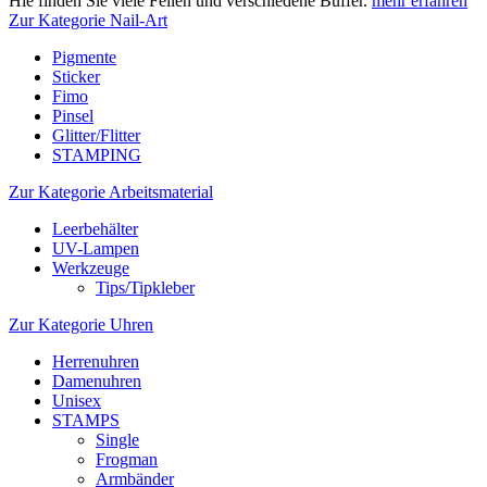
Hie finden Sie viele Feilen und verschiedene Buffer.
mehr erfahren
Zur Kategorie Nail-Art
Pigmente
Sticker
Fimo
Pinsel
Glitter/Flitter
STAMPING
Zur Kategorie Arbeitsmaterial
Leerbehälter
UV-Lampen
Werkzeuge
Tips/Tipkleber
Zur Kategorie Uhren
Herrenuhren
Damenuhren
Unisex
STAMPS
Single
Frogman
Armbänder