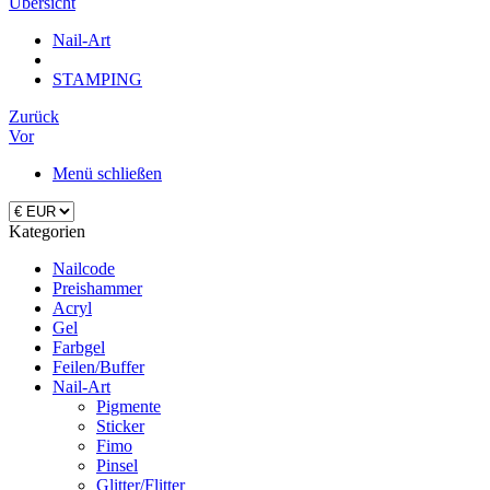
Übersicht
Nail-Art
STAMPING
Zurück
Vor
Menü schließen
Kategorien
Nailcode
Preishammer
Acryl
Gel
Farbgel
Feilen/Buffer
Nail-Art
Pigmente
Sticker
Fimo
Pinsel
Glitter/Flitter