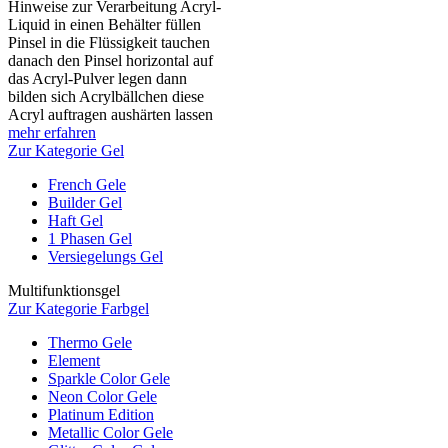
Hinweise zur Verarbeitung Acryl-
Liquid in einen Behälter füllen
Pinsel in die Flüssigkeit tauchen
danach den Pinsel horizontal auf
das Acryl-Pulver legen dann
bilden sich Acrylbällchen diese
Acryl auftragen aushärten lassen
mehr erfahren
Zur Kategorie Gel
French Gele
Builder Gel
Haft Gel
1 Phasen Gel
Versiegelungs Gel
Multifunktionsgel
Zur Kategorie Farbgel
Thermo Gele
Element
Sparkle Color Gele
Neon Color Gele
Platinum Edition
Metallic Color Gele