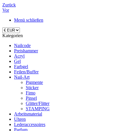
Zurück
Vor
Menü schließen
Kategorien
Nailcode
Preishammer
Acryl
Gel
Farbgel
Feilen/Buffer
Nail-Art
Pigmente
Sticker
Fimo
Pinsel
Glitter/Flitter
STAMPING
Arbeitsmaterial
Uhren
Lederaccessoires
Parfum