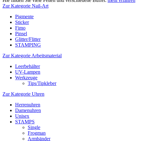
Hie finden Sie viele Feilen und verschiedene Buffer.
mehr erfahren
Zur Kategorie Nail-Art
Pigmente
Sticker
Fimo
Pinsel
Glitter/Flitter
STAMPING
Zur Kategorie Arbeitsmaterial
Leerbehälter
UV-Lampen
Werkzeuge
Tips/Tipkleber
Zur Kategorie Uhren
Herrenuhren
Damenuhren
Unisex
STAMPS
Single
Frogman
Armbänder