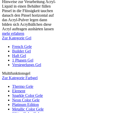
Hinweise zur Verarbeitung Acryl-
Liquid in einen Behälter füllen
Pinsel in die Flüssigkeit tauchen
danach den Pinsel horizontal auf
das Acryl-Pulver legen dann
bilden sich Acrylbällchen diese
Acryl auftragen aushärten lassen
mehr erfahren
Zur Kategorie Gel
French Gele
Builder Gel
Haft Gel
1 Phasen Gel
Versiegelungs Gel
Multifunktionsgel
Zur Kategorie Farbgel
Thermo Gele
Element
Sparkle Color Gele
Neon Color Gele
Platinum Edition
Metallic Color Gele