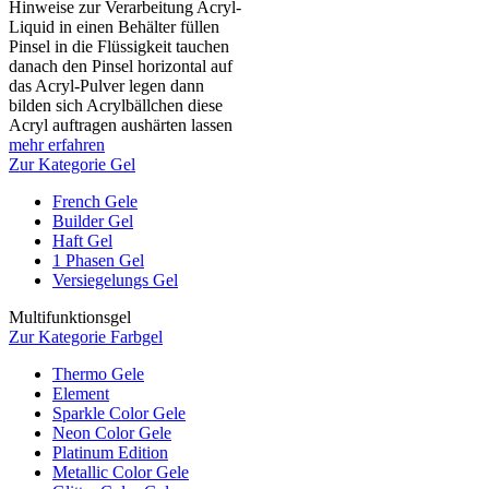
Hinweise zur Verarbeitung Acryl-
Liquid in einen Behälter füllen
Pinsel in die Flüssigkeit tauchen
danach den Pinsel horizontal auf
das Acryl-Pulver legen dann
bilden sich Acrylbällchen diese
Acryl auftragen aushärten lassen
mehr erfahren
Zur Kategorie Gel
French Gele
Builder Gel
Haft Gel
1 Phasen Gel
Versiegelungs Gel
Multifunktionsgel
Zur Kategorie Farbgel
Thermo Gele
Element
Sparkle Color Gele
Neon Color Gele
Platinum Edition
Metallic Color Gele