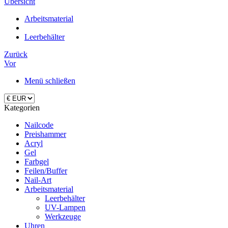
Übersicht
Arbeitsmaterial
Leerbehälter
Zurück
Vor
Menü schließen
Kategorien
Nailcode
Preishammer
Acryl
Gel
Farbgel
Feilen/Buffer
Nail-Art
Arbeitsmaterial
Leerbehälter
UV-Lampen
Werkzeuge
Uhren