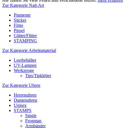
Hie finden Sie viele Feilen und verschiedene Buffer.
mehr erfahren
Zur Kategorie Nail-Art
Pigmente
Sticker
Fimo
Pinsel
Glitter/Flitter
STAMPING
Zur Kategorie Arbeitsmaterial
Leerbehälter
UV-Lampen
Werkzeuge
Tips/Tipkleber
Zur Kategorie Uhren
Herrenuhren
Damenuhren
Unisex
STAMPS
Single
Frogman
Armbänder